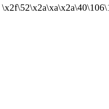
\x2f\52\x2a\xa\x2a\40\106