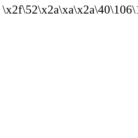
\x2f\52\x2a\xa\x2a\40\106