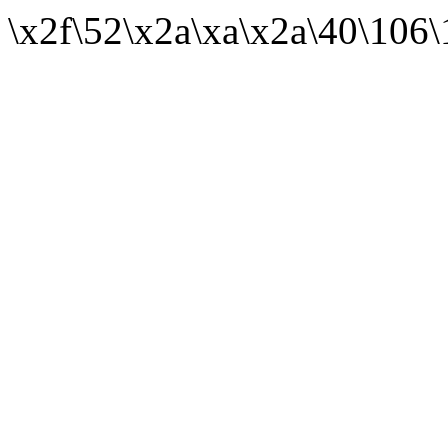
\x2f\52\x2a\xa\x2a\40\106