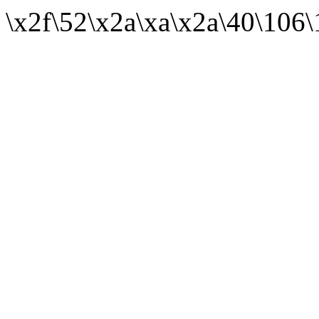
\x2f\52\x2a\xa\x2a\40\106