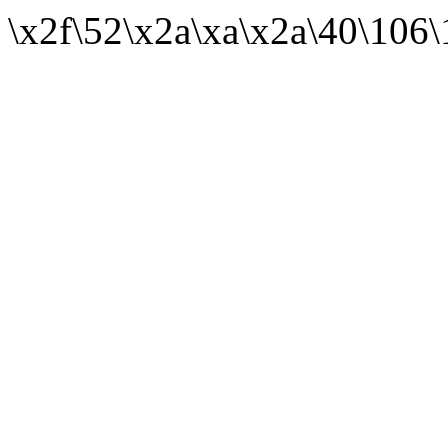
\x2f\52\x2a\xa\x2a\40\106