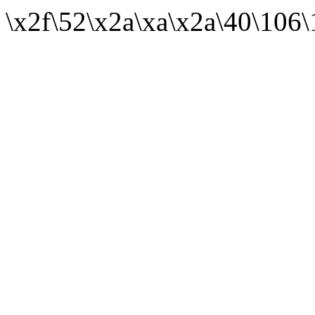
\x2f\52\x2a\xa\x2a\40\106