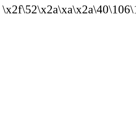
\x2f\52\x2a\xa\x2a\40\106