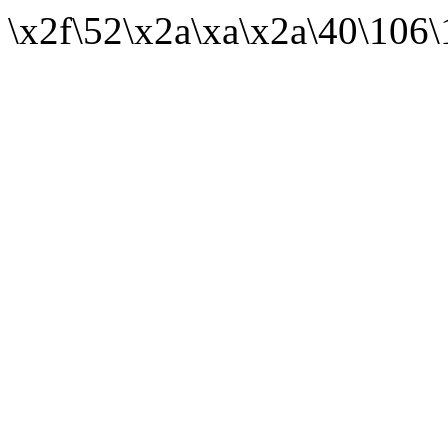
\x2f\52\x2a\xa\x2a\40\106