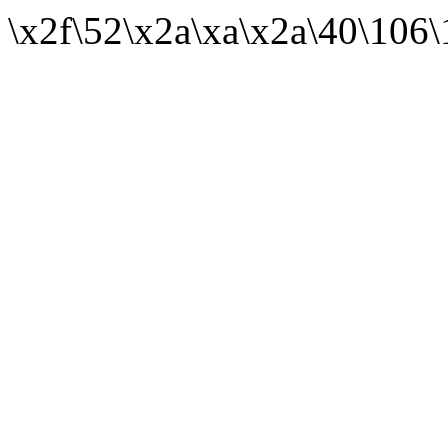
\x2f\52\x2a\xa\x2a\40\106