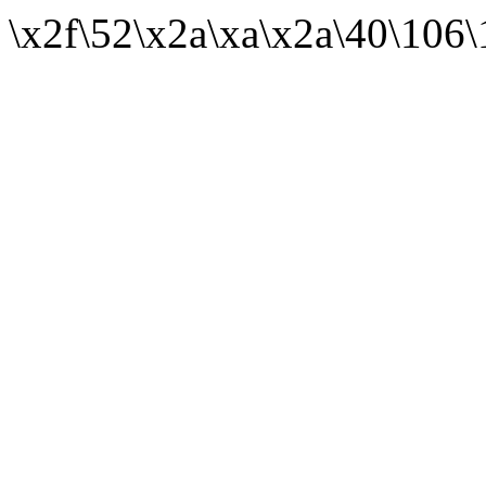
\x2f\52\x2a\xa\x2a\40\106