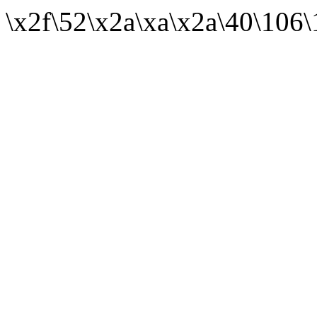
\x2f\52\x2a\xa\x2a\40\106