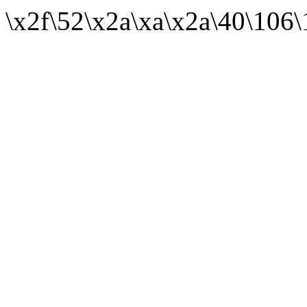
\x2f\52\x2a\xa\x2a\40\106