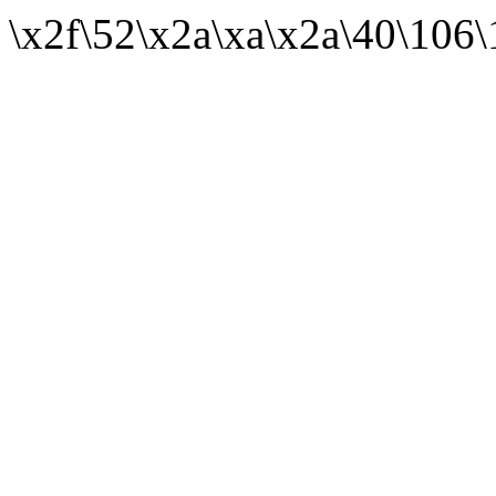
\x2f\52\x2a\xa\x2a\40\106