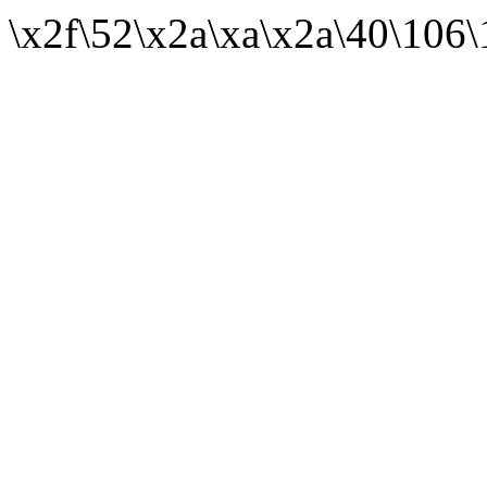
\x2f\52\x2a\xa\x2a\40\106