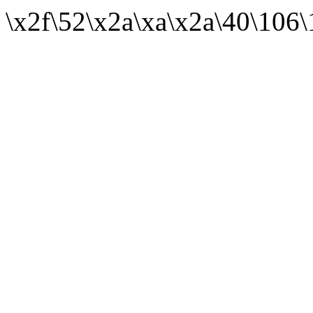
\x2f\52\x2a\xa\x2a\40\106