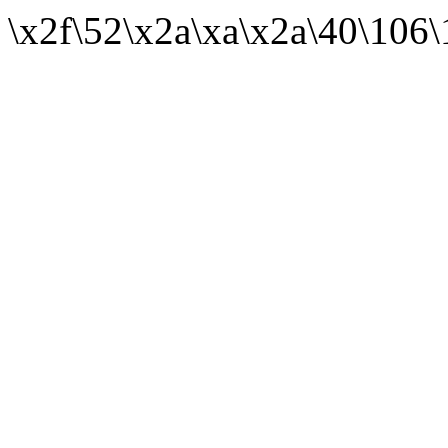
\x2f\52\x2a\xa\x2a\40\106