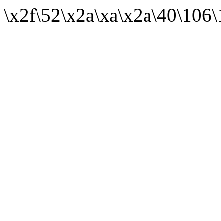
\x2f\52\x2a\xa\x2a\40\106