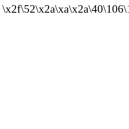
\x2f\52\x2a\xa\x2a\40\106