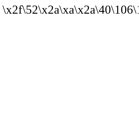
\x2f\52\x2a\xa\x2a\40\106