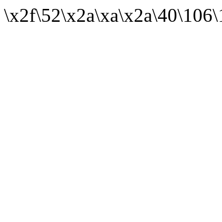
\x2f\52\x2a\xa\x2a\40\106