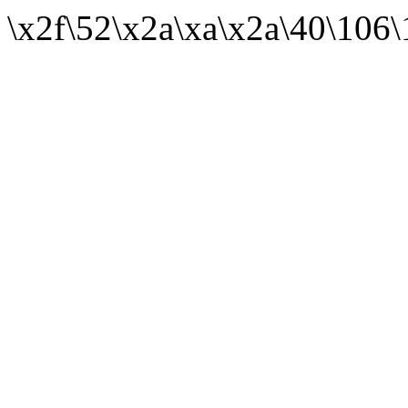
\x2f\52\x2a\xa\x2a\40\106