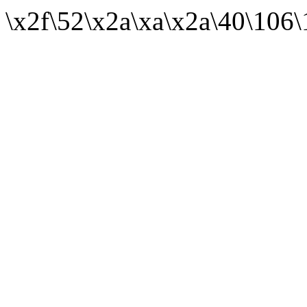
\x2f\52\x2a\xa\x2a\40\106