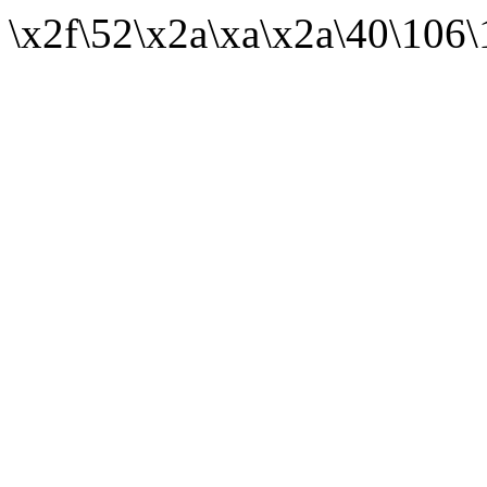
\x2f\52\x2a\xa\x2a\40\106