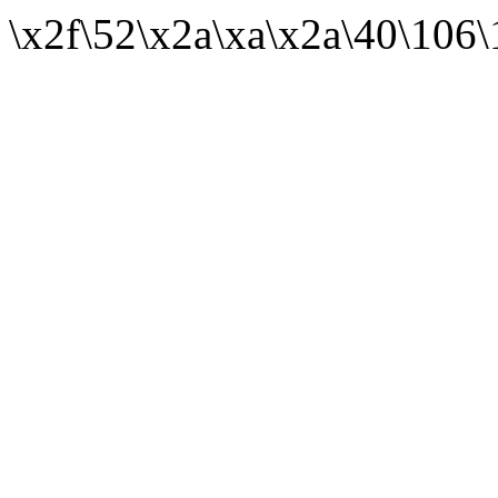
\x2f\52\x2a\xa\x2a\40\106