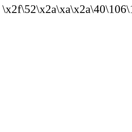
\x2f\52\x2a\xa\x2a\40\106